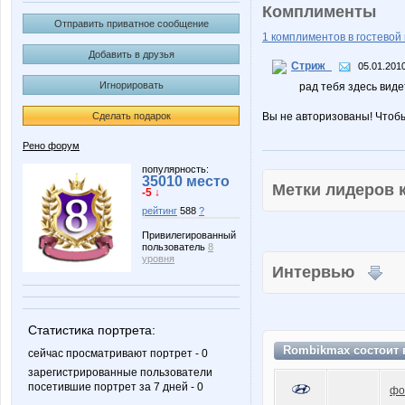
Комплименты
Отправить приватное сообщение
1 комплиментов в гостевой 
Добавить в друзья
Стриж_
05.01.2010
Игнорировать
рад тебя здесь видеть
Сделать подарок
Вы не авторизованы! Чтоб
Рено форум
популярность:
35010 место
Метки лидеров
-5 ↓
рейтинг
588
?
Привилегированный
пользователь
8
уровня
Интервью
Статистика портрета:
Rombikmax состоит
сейчас просматривают портрет - 0
зарегистрированные пользователи
посетившие портрет за 7 дней - 0
фо