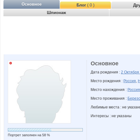
Основное
Блог
( 0 )
Др
Шпионаж
Основное
Дата рождения :
2 Октября
Место рождения :
Россия
,
Н
Место нахождения :
Россия
Место проживания :
Березо
Любимые места : не указа
Интересы : не указаны
Портрет заполнен на 58 %